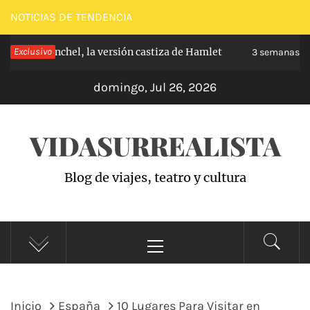
Saltar
NOTICIAS DE TENDENCIA
al
 de Carabanchel, la versión castiza de Hamlet
Exclusivo
contenido
3 semanas hac
domingo, Jul 26, 2026
VIDASURREALISTA
Blog de viajes, teatro y cultura
Menú
principal
Inicio
España
10 Lugares Para Visitar en