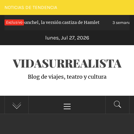
Saltar
NOTICIAS DE TENDENCIA
al
pe de Carabanchel, la versión castiza de Hamlet
Exclusivo
contenido
3 semanas h
lunes, Jul 27, 2026
VIDASURREALISTA
Blog de viajes, teatro y cultura
Menú
principal