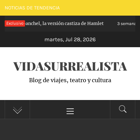
Saltar
NOTICIAS DE TENDENCIA
al
pe de Carabanchel, la versión castiza de Hamlet
Exclusivo
contenido
3 semanas h
martes, Jul 28, 2026
VIDASURREALISTA
Blog de viajes, teatro y cultura
Menú
principal