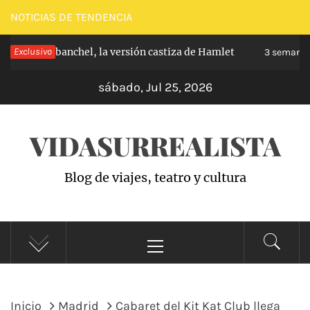
Saltar
NOTICIAS DE TENDENCIA
al
pe de Carabanchel, la versión castiza de Hamlet
Exclusivo
contenido
3 semanas h
sábado, Jul 25, 2026
VIDASURREALISTA
Blog de viajes, teatro y cultura
Menú
principal
Inicio
Madrid
Cabaret del Kit Kat Club llega