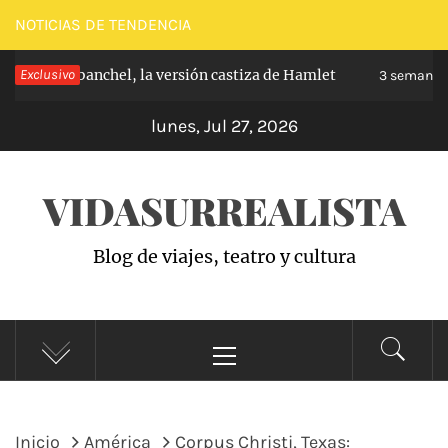
Saltar
NOTICIAS DE TENDENCIA
al
ipe de Carabanchel, la versión castiza de Hamlet
Exclusivo
contenido
3 semanas 
lunes, Jul 27, 2026
VIDASURREALISTA
Blog de viajes, teatro y cultura
Menú
principal
Inicio
América
Corpus Christi, Texas: