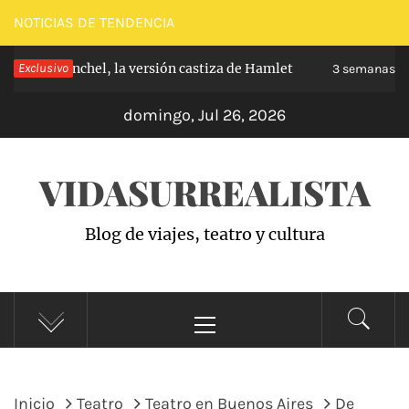
Saltar
NOTICIAS DE TENDENCIA
al
e de Carabanchel, la versión castiza de Hamlet
Exclusivo
contenido
3 semanas ha
domingo, Jul 26, 2026
VIDASURREALISTA
Blog de viajes, teatro y cultura
Menú
principal
Inicio
Teatro
Teatro en Buenos Aires
De