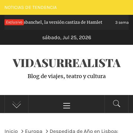
Saltar
NOTICIAS DE TENDENCIA
al
cipe de Carabanchel, la versión castiza de Hamlet
Exclusivo
contenido
3 semanas
sábado, Jul 25, 2026
VIDASURREALISTA
Blog de viajes, teatro y cultura
Menú
principal
Inicio
Europa
Despedida de Año en Lisboa: