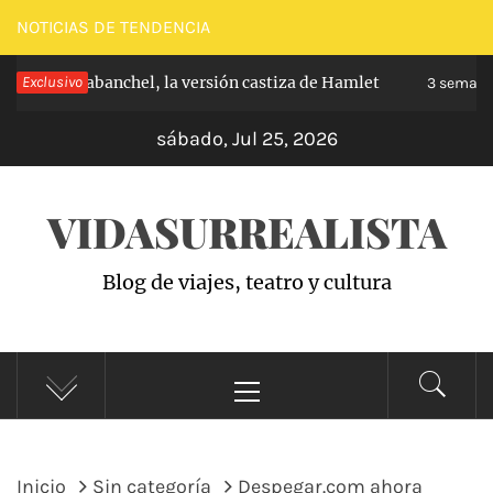
Saltar
NOTICIAS DE TENDENCIA
al
cipe de Carabanchel, la versión castiza de Hamlet
Exclusivo
contenido
3 semanas
sábado, Jul 25, 2026
VIDASURREALISTA
Blog de viajes, teatro y cultura
Menú
principal
Inicio
Sin categoría
Despegar.com ahora