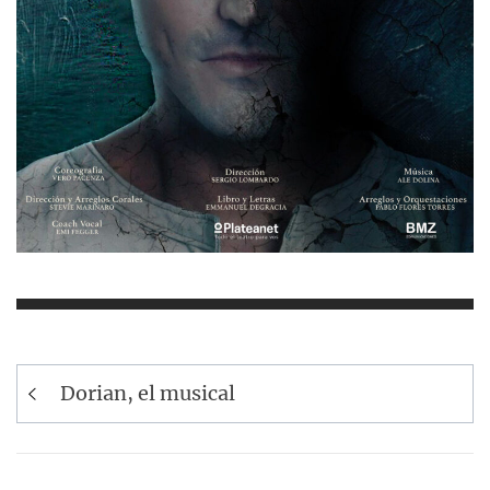
Navegación
Dorian, el musical
de
entradas