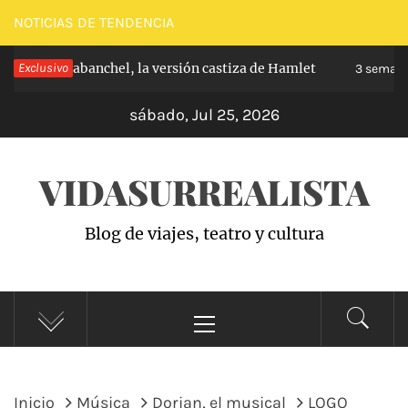
Saltar
NOTICIAS DE TENDENCIA
al
cipe de Carabanchel, la versión castiza de Hamlet
Exclusivo
contenido
3 semanas
sábado, Jul 25, 2026
VIDASURREALISTA
Blog de viajes, teatro y cultura
Menú
principal
Inicio
Música
Dorian, el musical
LOGO