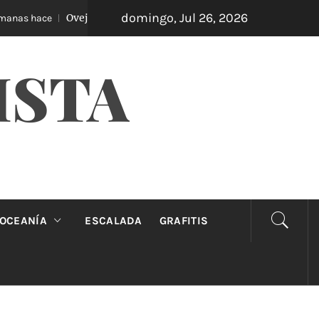
domingo, Jul 26, 2026
Oveja Negra: el unipersonal que se ríe de los mandatos
as hace
ISTA
OCEANÍA
ESCALADA
GRAFITIS