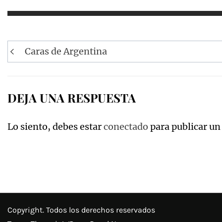
Navegación
Caras de Argentina
de
entradas
DEJA UNA RESPUESTA
Lo siento, debes estar
conectado
para publicar un
Copyright. Todos los derechos reservados