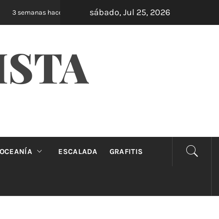
sábado, Jul 25, 2026
Oveja Negra: el unipersonal que se ríe de los 
3 semanas hace
ISTA
OCEANÍA
ESCALADA
GRAFITIS