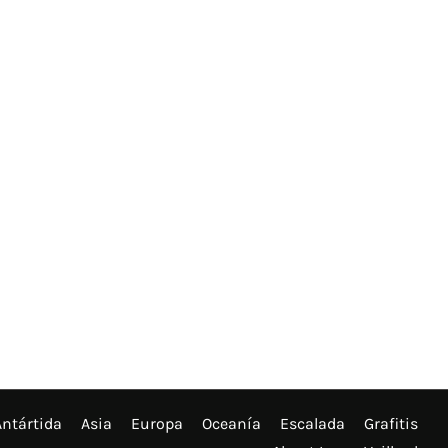
Antártida
Asia
Europa
Oceanía
Escalada
Grafitis