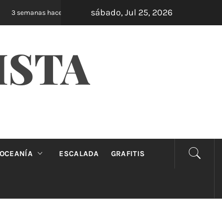
sábado, Jul 25, 2026
Oveja Negra: el unipersonal que se ríe de los 
3 semanas hace
ISTA
OCEANÍA
ESCALADA
GRAFITIS