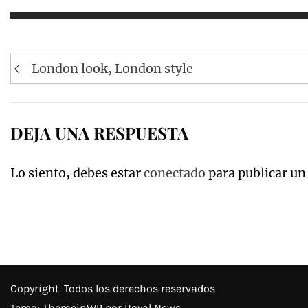
Navegación
London look, London style
de
entradas
DEJA UNA RESPUESTA
Lo siento, debes estar
conectado
para publicar un
Copyright. Todos los derechos reservados
Tema:
ThemeinWP
por Royal News.