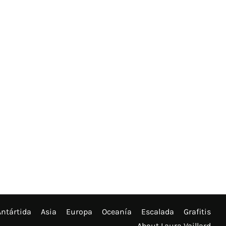
Antártida
Asia
Europa
Oceanía
Escalada
Grafitis
About Laura Vaillard