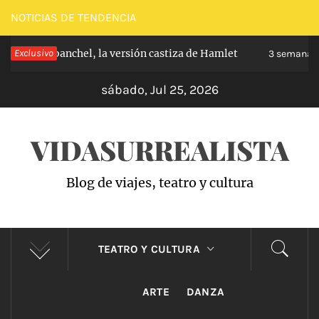
Saltar
NOTICIAS DE TENDENCIA
al
de Carabanchel, la versión castiza de Hamlet
Exclusivo
contenido
3 semanas hace
sábado, Jul 25, 2026
VIDASURREALISTA
Blog de viajes, teatro y cultura
TEATRO Y CULTURA
ARTE
DANZA