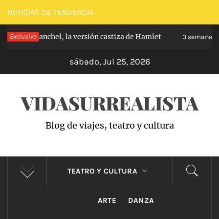
Saltar
NOTICIAS DE TENDENCIA
al
de Carabanchel, la versión castiza de Hamlet
Exclusivo
contenido
3 semanas hace
sábado, Jul 25, 2026
VIDASURREALISTA
Blog de viajes, teatro y cultura
TEATRO Y CULTURA
ARTE
DANZA