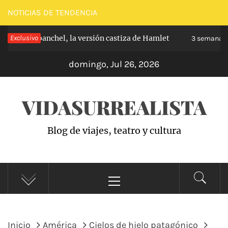
Saltar
NOTICIAS DE TENDENCIA
al
ipe de Carabanchel, la versión castiza de Hamlet
Exclusivo
contenido
3 semanas 
domingo, Jul 26, 2026
VIDASURREALISTA
Blog de viajes, teatro y cultura
Menú
principal
Inicio
América
Cielos de hielo patagónico