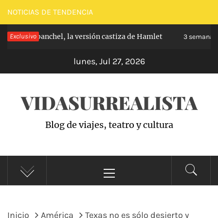
Saltar
NOTICIAS DE TENDENCIA
al
ipe de Carabanchel, la versión castiza de Hamlet
Exclusivo
contenido
3 semanas 
lunes, Jul 27, 2026
VIDASURREALISTA
Blog de viajes, teatro y cultura
Menú
principal
Inicio
América
Texas no es sólo desierto y