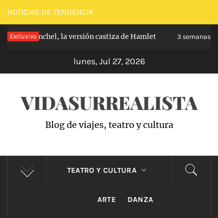
Saltar
NOTICIAS DE TENDENCIA
al
 Carabanchel, la versión castiza de Hamlet
Exclusivo
contenido
3 semanas hace
lunes, Jul 27, 2026
VIDASURREALISTA
Blog de viajes, teatro y cultura
TEATRO Y CULTURA
ARTE
DANZA