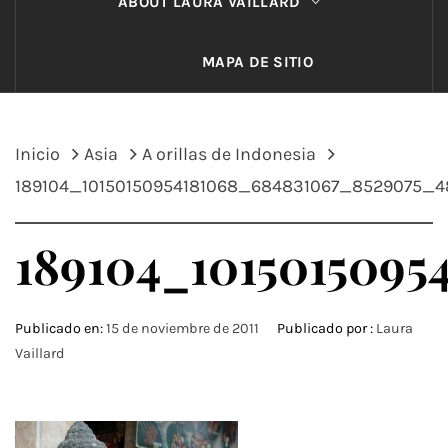
ABOUT LAURA VAILLARD
MAPA DE SITIO
Inicio
Asia
A orillas de Indonesia
189104_10150150954181068_684831067_8529075_
189104_1015015095
Publicado en:
15 de noviembre de 2011
Publicado por :
Laura
Vaillard