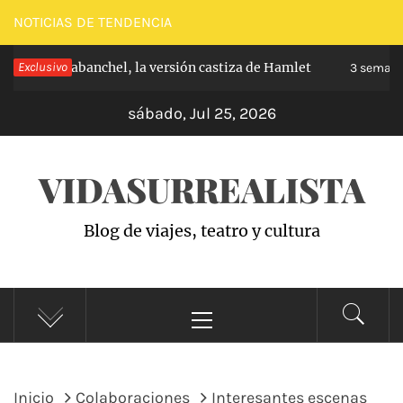
Saltar
NOTICIAS DE TENDENCIA
al
ncipe de Carabanchel, la versión castiza de Hamlet
Exclusivo
contenido
3 semana
sábado, Jul 25, 2026
VIDASURREALISTA
Blog de viajes, teatro y cultura
Menú
principal
Inicio
Colaboraciones
Interesantes escenas