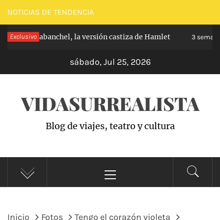
Saltar
NOTICIAS DE TENDENCIA
al
ncipe de Carabanchel, la versión castiza de Hamlet
Exclusivo
contenido
3 semana
sábado, Jul 25, 2026
VIDASURREALISTA
Blog de viajes, teatro y cultura
Menú
principal
Inicio
Fotos
Tengo el corazón violeta