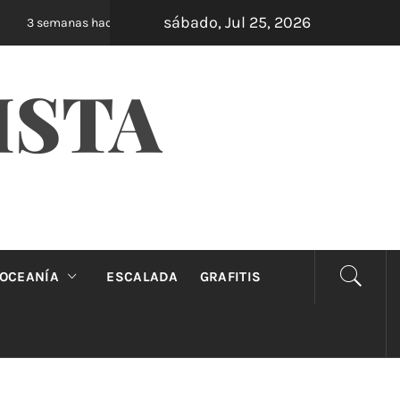
sábado, Jul 25, 2026
Oveja Negra: el unipersonal que se ríe de los
3 semanas hace
ISTA
OCEANÍA
ESCALADA
GRAFITIS