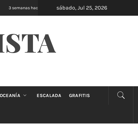
sábado, Jul 25, 2026
Oveja Negra: el unipersonal que se ríe de los
3 semanas hace
ISTA
OCEANÍA
ESCALADA
GRAFITIS