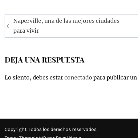
Navegación
Naperville, una de las mejores ciudades
de
para vivir
entradas
DEJA UNA RESPUESTA
Lo siento, debes estar
conectado
para publicar un
Copyright. Todos los derechos reservados
Tema:
ThemeinWP
por Royal News.