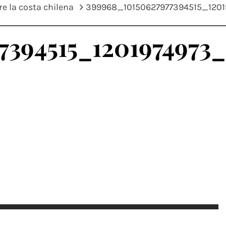
e la costa chilena
399968_10150627977394515_120
7394515_1201974973