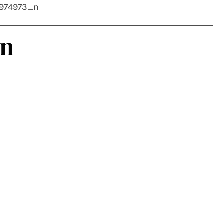
1974973_n
_n