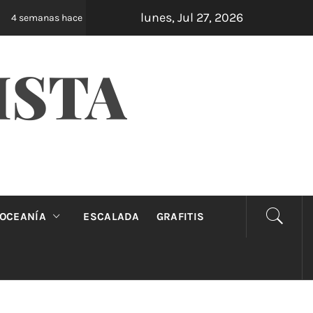
lunes, Jul 27, 2026
Oveja Negra: el unipersonal que se ríe de los m
4 semanas hace
ISTA
OCEANÍA
ESCALADA
GRAFITIS