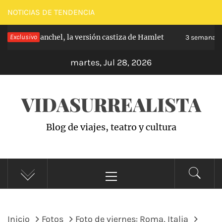
Saltar
NOTICIAS DE TENDENCIA
al
pe de Carabanchel, la versión castiza de Hamlet
Exclusivo
contenido
3 semanas h
martes, Jul 28, 2026
VIDASURREALISTA
Blog de viajes, teatro y cultura
Menú
principal
Inicio
Fotos
Foto de viernes: Roma, Italia