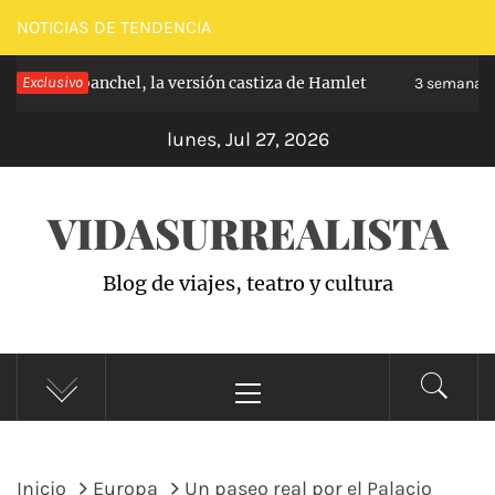
Saltar
NOTICIAS DE TENDENCIA
al
pe de Carabanchel, la versión castiza de Hamlet
Exclusivo
contenido
3 semanas 
lunes, Jul 27, 2026
VIDASURREALISTA
Blog de viajes, teatro y cultura
Menú
principal
Inicio
Europa
Un paseo real por el Palacio