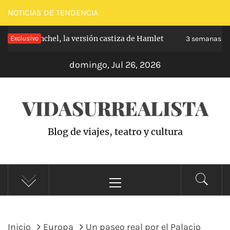
Saltar
NOTICIAS DE TENDENCIA
al
e de Carabanchel, la versión castiza de Hamlet
Exclusivo
contenido
3 semanas ha
domingo, Jul 26, 2026
VIDASURREALISTA
Blog de viajes, teatro y cultura
Menú
principal
Inicio
Europa
Un paseo real por el Palacio