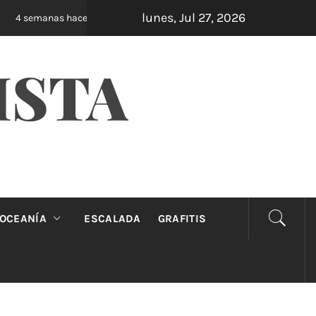
lunes, Jul 27, 2026
Oveja Negra: el unipersonal que se ríe de los 
4 semanas hace
ISTA
OCEANÍA
ESCALADA
GRAFITIS