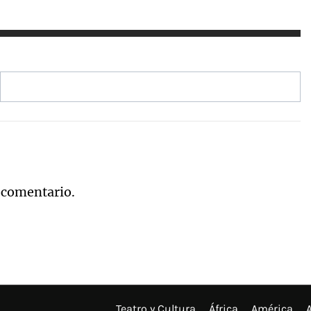
 comentario.
Teatro y Cultura
África
América