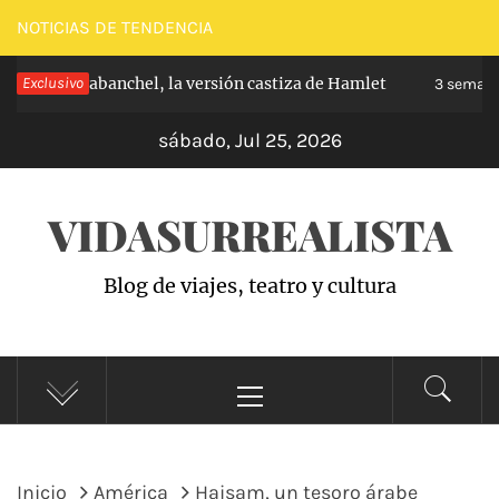
Saltar
NOTICIAS DE TENDENCIA
al
ncipe de Carabanchel, la versión castiza de Hamlet
Exclusivo
contenido
3 semana
sábado, Jul 25, 2026
VIDASURREALISTA
Blog de viajes, teatro y cultura
Menú
principal
Inicio
América
Haisam, un tesoro árabe