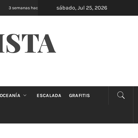
sábado, Jul 25, 2026
Oveja Negra: el unipersonal que se ríe de los m
 semanas hace
ISTA
OCEANÍA
ESCALADA
GRAFITIS