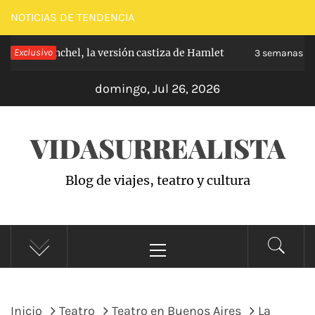
Saltar
NOTICIAS DE TENDENCIA
al
 de Carabanchel, la versión castiza de Hamlet
Exclusivo
contenido
3 semanas hac
domingo, Jul 26, 2026
VIDASURREALISTA
Blog de viajes, teatro y cultura
Menú
principal
Inicio
Teatro
Teatro en Buenos Aires
La