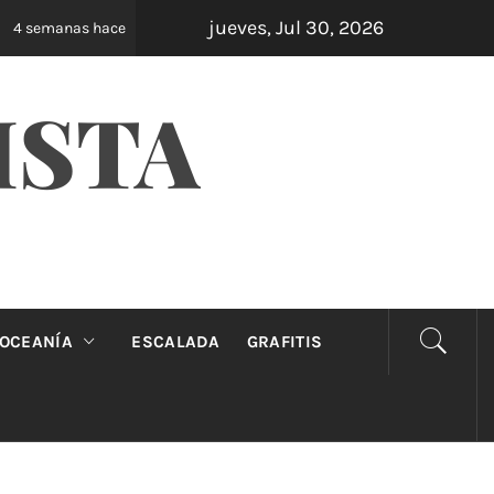
jueves, Jul 30, 2026
Oveja Negra: el unipersonal que se ríe de los mand
emanas hace
ISTA
OCEANÍA
ESCALADA
GRAFITIS