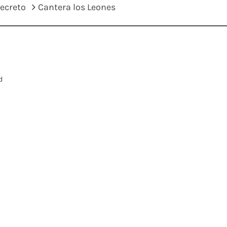
secreto
Cantera los Leones
d