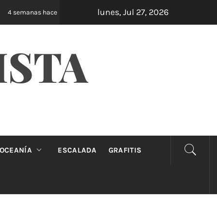
lunes, Jul 27, 2026
Oveja Negra: el unipersonal que se ríe de los m
4 semanas hace
ISTA
OCEANÍA
ESCALADA
GRAFITIS