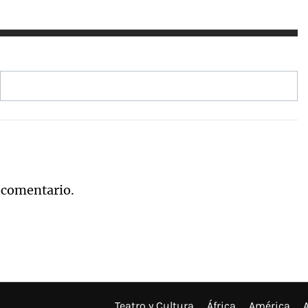
 comentario.
Teatro y Cultura
África
América