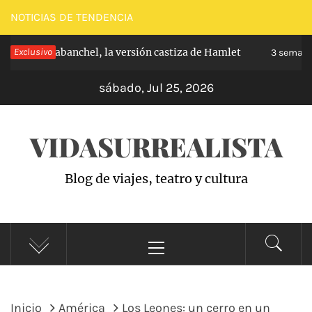
Saltar
NOTICIAS DE TENDENCIA
al
ncipe de Carabanchel, la versión castiza de Hamlet
Exclusivo
contenido
3 semana
sábado, Jul 25, 2026
VIDASURREALISTA
Blog de viajes, teatro y cultura
Menú
principal
Inicio
América
Los Leones: un cerro en un