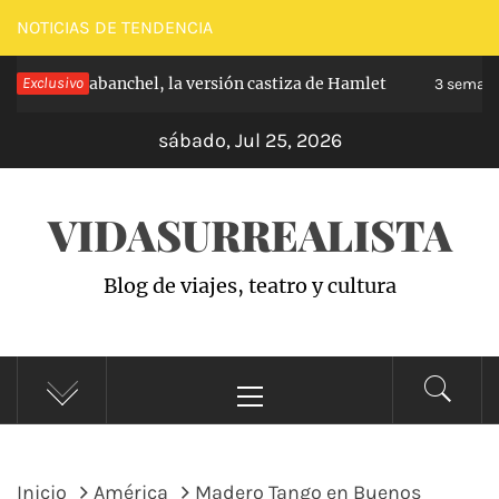
Saltar
NOTICIAS DE TENDENCIA
al
ncipe de Carabanchel, la versión castiza de Hamlet
Exclusivo
contenido
3 semana
sábado, Jul 25, 2026
VIDASURREALISTA
Blog de viajes, teatro y cultura
Menú
principal
Inicio
América
Madero Tango en Buenos