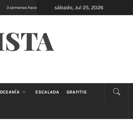
sábado, Jul 25, 2026
Oveja Negra: el unipersonal que se ríe de los m
3 semanas hace
ISTA
OCEANÍA
ESCALADA
GRAFITIS