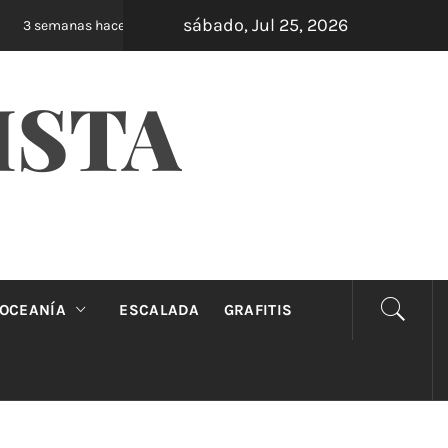
sábado, Jul 25, 2026
Oveja Negra: el unipersonal que se ríe de los 
3 semanas hace
ISTA
OCEANÍA
ESCALADA
GRAFITIS