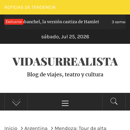
Saltar
NOTICIAS DE TENDENCIA
al
cipe de Carabanchel, la versión castiza de Hamlet
Exclusivo
contenido
3 semanas
sábado, Jul 25, 2026
VIDASURREALISTA
Blog de viajes, teatro y cultura
Menú
principal
Inicio
Argentina
Mendoza: Tour de alta