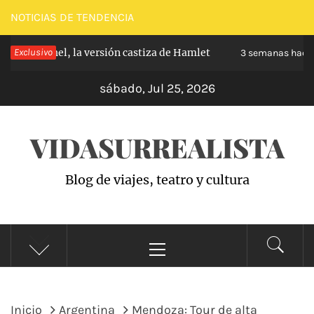
Saltar
NOTICIAS DE TENDENCIA
al
Carabanchel, la versión castiza de Hamlet
Exclusivo
contenido
3 semanas hace
sábado, Jul 25, 2026
VIDASURREALISTA
Blog de viajes, teatro y cultura
Menú
principal
Inicio
Argentina
Mendoza: Tour de alta