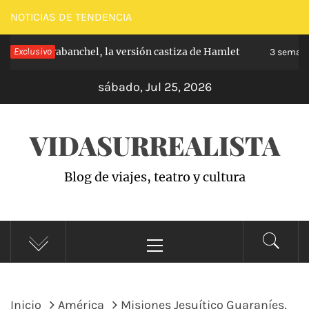
Saltar
NOTICIAS DE TENDENCIA
al
ncipe de Carabanchel, la versión castiza de Hamlet
Exclusivo
contenido
3 semana
sábado, Jul 25, 2026
VIDASURREALISTA
Blog de viajes, teatro y cultura
Menú
principal
Inicio
América
Misiones Jesuítico Guaraníes,