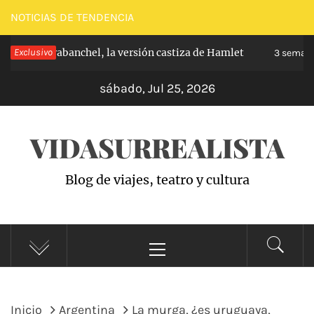
Saltar
NOTICIAS DE TENDENCIA
al
ncipe de Carabanchel, la versión castiza de Hamlet
Exclusivo
contenido
3 semana
sábado, Jul 25, 2026
VIDASURREALISTA
Blog de viajes, teatro y cultura
Menú
principal
Inicio
Argentina
La murga, ¿es uruguaya,