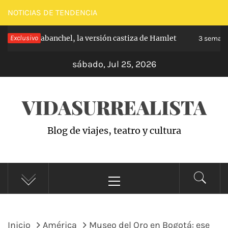
Saltar
NOTICIAS DE TENDENCIA
al
ncipe de Carabanchel, la versión castiza de Hamlet
Exclusivo
contenido
3 semana
sábado, Jul 25, 2026
VIDASURREALISTA
Blog de viajes, teatro y cultura
Menú
principal
Inicio
América
Museo del Oro en Bogotá: ese