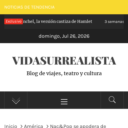
Saltar
NOTICIAS DE TENDENCIA
al
e de Carabanchel, la versión castiza de Hamlet
Exclusivo
contenido
3 semanas ha
domingo, Jul 26, 2026
VIDASURREALISTA
Blog de viajes, teatro y cultura
Menú
principal
Inicio
América
Nac&Pop se apodera de