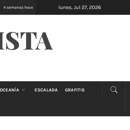
lunes, Jul 27, 2026
Oveja Negra: el unipersonal que se ríe de los m
 semanas hace
ISTA
OCEANÍA
ESCALADA
GRAFITIS