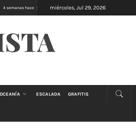
miércoles, Jul 29, 2026
Oveja Negra: el unipersonal que se ríe de los man
semanas hace
ISTA
OCEANÍA
ESCALADA
GRAFITIS