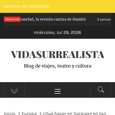
Saltar
NOTICIAS DE TENDENCIA
al
pe de Carabanchel, la versión castiza de Hamlet
Exclusivo
contenido
3 semanas h
miércoles, Jul 29, 2026
VIDASURREALISTA
Blog de viajes, teatro y cultura
Menú
principal
Inicio
Europa
¿Qué hacer en Sarajevo en tan