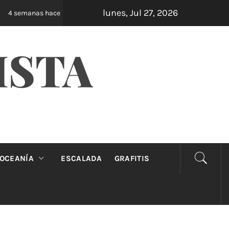
lunes, Jul 27, 2026
Oveja Negra: el unipersonal que se ríe de los m
4 semanas hace
ISTA
OCEANÍA
ESCALADA
GRAFITIS