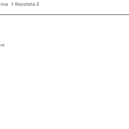
tina
Recoleta 2
ard