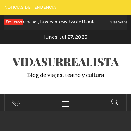
Saltar
NOTICIAS DE TENDENCIA
al
pe de Carabanchel, la versión castiza de Hamlet
Exclusivo
contenido
3 semanas h
lunes, Jul 27, 2026
VIDASURREALISTA
Blog de viajes, teatro y cultura
Menú
principal