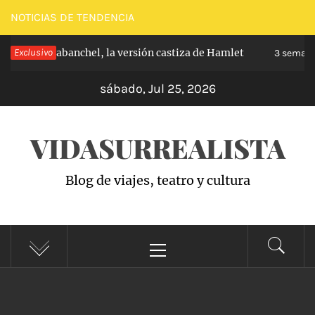
Saltar
NOTICIAS DE TENDENCIA
al
cipe de Carabanchel, la versión castiza de Hamlet
Exclusivo
contenido
3 semanas
sábado, Jul 25, 2026
VIDASURREALISTA
Blog de viajes, teatro y cultura
Menú
principal