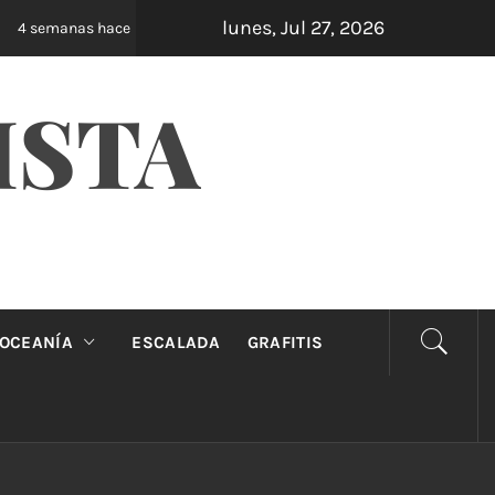
lunes, Jul 27, 2026
Oveja Negra: el unipersonal que se ríe de los m
4 semanas hace
ISTA
OCEANÍA
ESCALADA
GRAFITIS