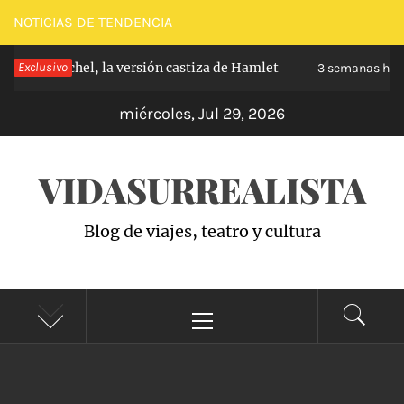
Saltar
NOTICIAS DE TENDENCIA
al
 Carabanchel, la versión castiza de Hamlet
Exclusivo
contenido
3 semanas hace
miércoles, Jul 29, 2026
VIDASURREALISTA
Blog de viajes, teatro y cultura
Menú
principal