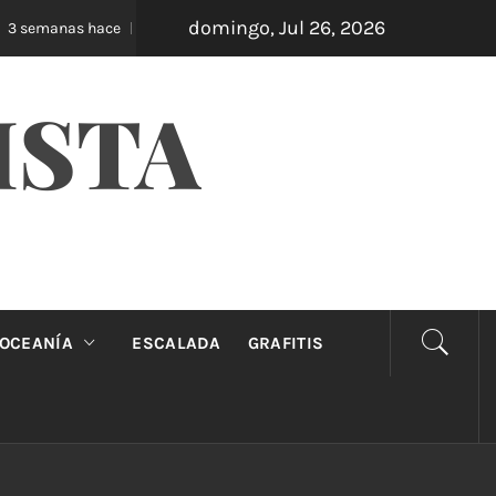
domingo, Jul 26, 2026
Oveja Negra: el unipersonal que se ríe de los ma
semanas hace
ISTA
OCEANÍA
ESCALADA
GRAFITIS