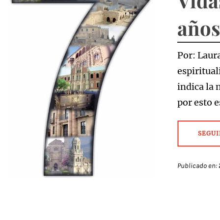
Vida
año
Por: Laur
espiritual
indica la
por esto 
SEGUI
Publicado en: